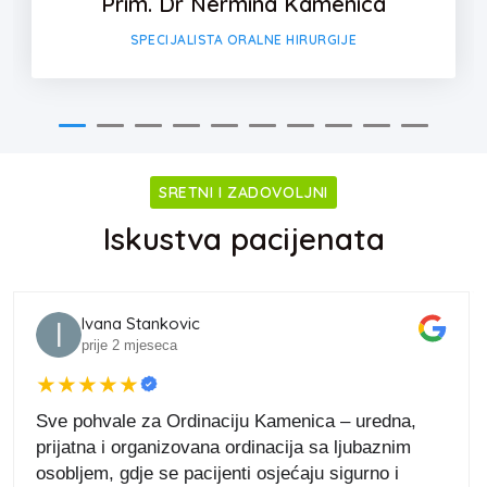
Dr Amil Kamenica
SPECIJALISTA ORALNE HIRURGIJE
SRETNI I ZADOVOLJNI
Iskustva pacijenata
Anes Halilovic
prije 3 mjeseca
★
★
★
★
★
Topla preporuka za stomatološku ordinaciju Dr.
Kamenica u Goraždu. Prije svega profesionalnost
na vrhunskom nivou, ali ono što je mene posebno