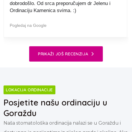
oduševilo je ljudski pristup – bez žurbe, bez
nervoze i bez onog klasičnog “straha od zubara”.
Pogledaj na Google
PRIKAŽI JOŠ RECENZIJA
LOKACIJA ORDINACIJE
Posjetite našu ordinaciju u
Goraždu
Naša stomatološka ordinacija nalazi se u Goraždu i