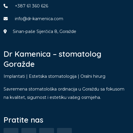
+387 61 360 626
info@dr-kamenica.com
Sinan-paše Sijerčića 8, Goražde
Dr Kamenica – stomatolog
Goražde
Implantati | Estetska stomatologija | Oralni hirurg
Savremena stomatološka ordinacija u Goraždu sa fokusom
na kvalitet, sigurnost i estetiku vašeg osmijeha.
Pratite nas