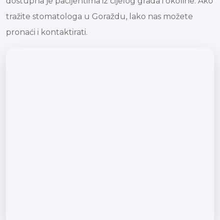
dostupna je pacijentima iz cijelog grada i okoline. Ako
tražite stomatologa u Goraždu, lako nas možete
pronaći i kontaktirati.